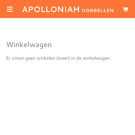
APOLLONIAH
Ga
OORBELLEN
direct
naar
de
hoofdinhoud
Winkelwagen
Er zitten geen artikelen (meer) in de winkelwagen.