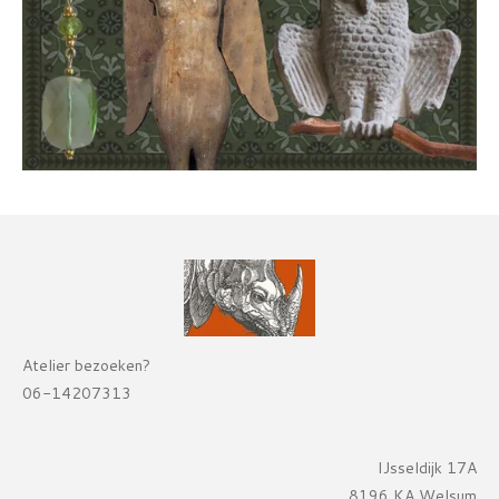
Atelier bezoeken?
06-14207313
IJsseldijk 17A
8196 KA Welsum