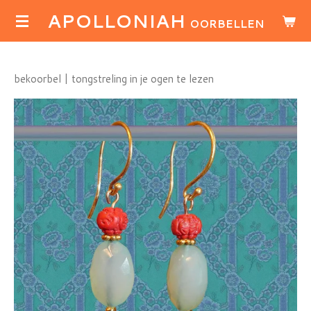
APOLLONIAH
Ga
OORBELLEN
direct
naar
de
bekoorbel | tongstreling in je ogen te lezen
hoofdinhoud