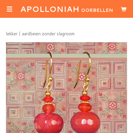
APOLLONIAH
Ga
OORBELLEN
direct
naar
de
lekker | aardbeien zonder slagroom
hoofdinhoud