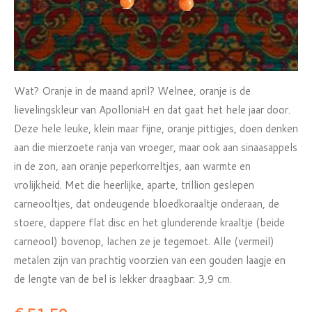
Wat? Oranje in de maand april? Welnee, oranje is de
lievelingskleur van ApolloniaH en dat gaat het hele jaar door.
Deze hele leuke, klein maar fijne, oranje pittigjes, doen denken
aan die mierzoete ranja van vroeger, maar ook aan sinaasappels
in de zon, aan oranje peperkorreltjes, aan warmte en
vrolijkheid. Met die heerlijke, aparte, trillion geslepen
carneooltjes, dat ondeugende bloedkoraaltje onderaan, de
stoere, dappere flat disc en het glunderende kraaltje (beide
carneool) bovenop, lachen ze je tegemoet. Alle (vermeil)
metalen zijn van prachtig voorzien van een gouden laagje en
de lengte van de bel is lekker draagbaar: 3,9 cm.