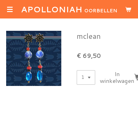
APOLLONIAH
Ga
OORBELLEN
direct
naar
de
mclean
hoofdinhoud
€ 69,50
In
winkelwagen