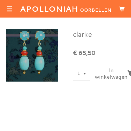
APOLLONIAH
Ga
OORBELLEN
direct
naar
de
clarke
hoofdinhoud
€ 65,50
In
winkelwagen