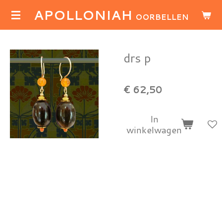
APOLLONIAH
Ga
OORBELLEN
direct
naar
de
drs p
hoofdinhoud
€ 62,50
In
winkelwagen