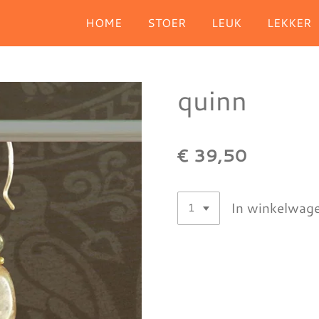
HOME
STOER
LEUK
LEKKER
quinn
€ 39,50
In winkelwag