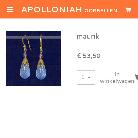
APOLLONIAH
Ga
OORBELLEN
direct
naar
de
maurik
hoofdinhoud
€ 53,50
In
winkelwagen