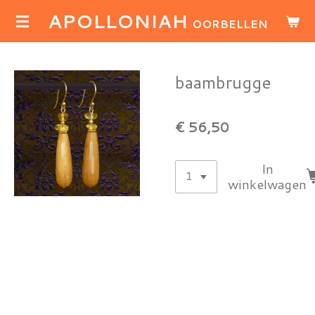
APOLLONIAH
Ga
OORBELLEN
direct
naar
de
baambrugge
hoofdinhoud
€ 56,50
In
winkelwagen