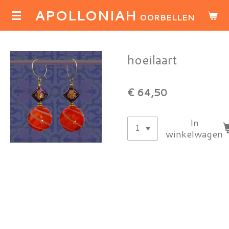
APOLLONIAH
Ga
OORBELLEN
direct
naar
de
hoeilaart
hoofdinhoud
€ 64,50
In
winkelwagen