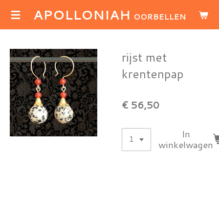
APOLLONIAH
Ga
OORBELLEN
direct
naar
de
rijst met
hoofdinhoud
krentenpap
€ 56,50
In
winkelwagen