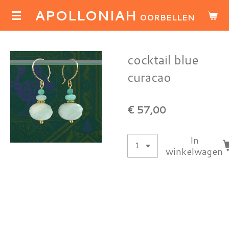
APOLLONIAH
Ga
OORBELLEN
direct
naar
de
cocktail blue
hoofdinhoud
curacao
€ 57,00
In
winkelwagen