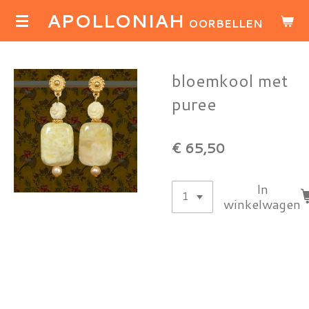
APOLLONIAH
Ga
OORBELLEN
direct
naar
de
bloemkool met
hoofdinhoud
puree
€ 65,50
In
winkelwagen