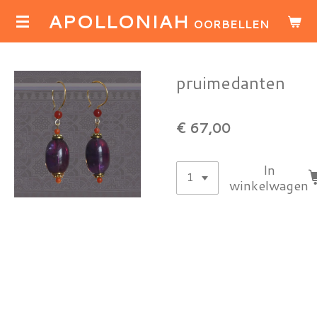
APOLLONIAH
Ga
OORBELLEN
direct
naar
de
pruimedanten
hoofdinhoud
€ 67,00
In
winkelwagen