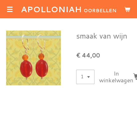
APOLLONIAH
Ga
OORBELLEN
direct
naar
de
smaak van wijn
hoofdinhoud
€ 44,00
In
winkelwagen