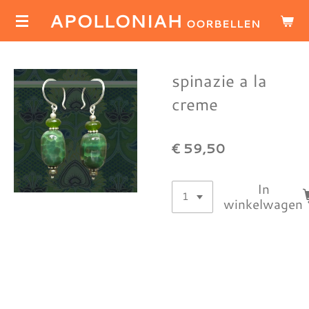
APOLLONIAH
Ga
OORBELLEN
direct
naar
de
spinazie a la
hoofdinhoud
creme
€ 59,50
In
winkelwagen