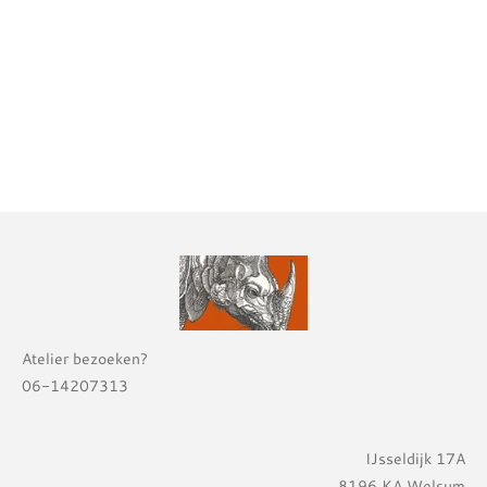
Atelier bezoeken?
06-14207313
IJsseldijk 17A
8196 KA Welsum