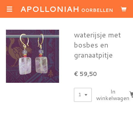
APOLLONIAH
Ga
OORBELLEN
direct
naar
de
waterijsje met
hoofdinhoud
bosbes en
granaatpitje
€ 59,50
In
winkelwagen