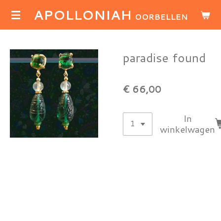
APOLLONIAH
Ga
OORBELLEN
direct
naar
de
paradise found
hoofdinhoud
€ 66,00
In
winkelwagen