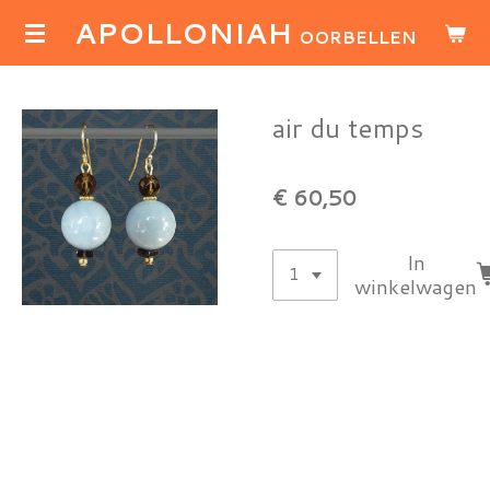
APOLLONIAH
Ga
OORBELLEN
direct
naar
de
air du temps
hoofdinhoud
€ 60,50
In
winkelwagen