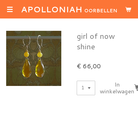
APOLLONIAH
Ga
OORBELLEN
direct
naar
de
girl of now
hoofdinhoud
shine
€ 66,00
In
winkelwagen