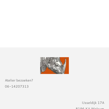
Atelier bezoeken?
06-14207313
IJsseldijk 17A
8196 KA Welsum