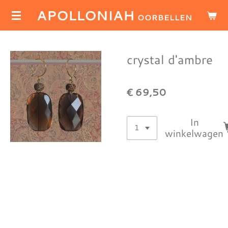
APOLLONIAH
Ga
OORBELLEN
direct
naar
de
crystal d'ambre
hoofdinhoud
€ 69,50
In
winkelwagen