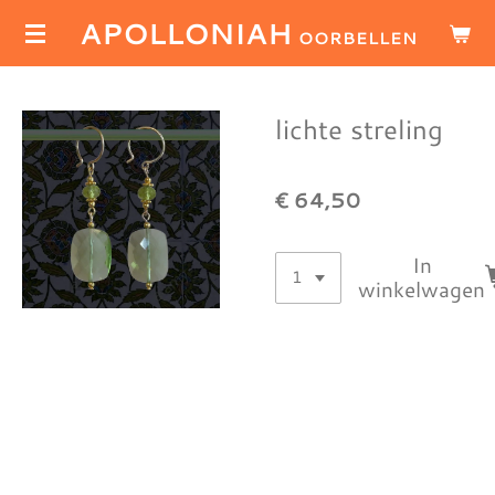
APOLLONIAH
Ga
OORBELLEN
direct
naar
de
lichte streling
hoofdinhoud
€ 64,50
In
winkelwagen