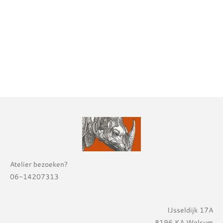
Atelier bezoeken?
06-14207313
IJsseldijk 17A
8196 KA Welsum