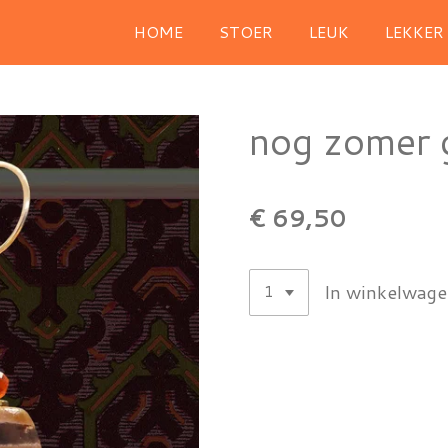
HOME
STOER
LEUK
LEKKER
nog zomer 
€ 69,50
In winkelwag