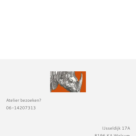
Atelier bezoeken?
06-14207313
IJsseldijk 17A
8196 KA Welsum