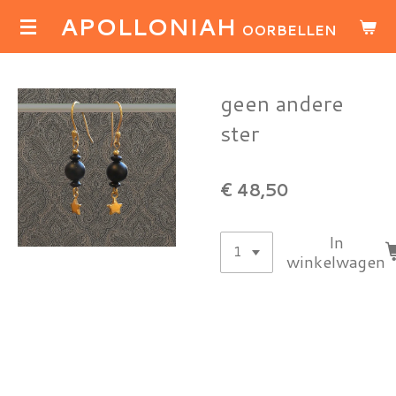
APOLLONIAH
Ga
OORBELLEN
direct
naar
de
geen andere
hoofdinhoud
ster
€ 48,50
In
winkelwagen