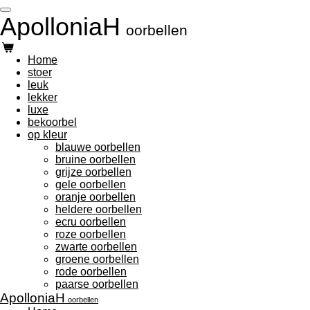
Ga
ApolloniaH
direct
oorbellen
naar
de
Home
hoofdinhoud
stoer
leuk
lekker
luxe
bekoorbel
op kleur
blauwe oorbellen
bruine oorbellen
grijze oorbellen
gele oorbellen
oranje oorbellen
heldere oorbellen
ecru oorbellen
roze oorbellen
zwarte oorbellen
groene oorbellen
rode oorbellen
paarse oorbellen
ApolloniaH
oorbellen