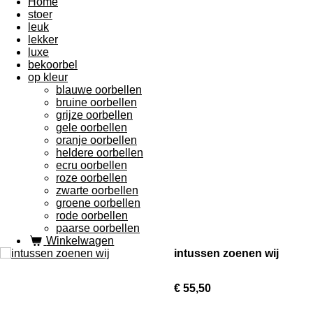
Home
stoer
leuk
lekker
luxe
bekoorbel
op kleur
blauwe oorbellen
bruine oorbellen
grijze oorbellen
gele oorbellen
oranje oorbellen
heldere oorbellen
ecru oorbellen
roze oorbellen
zwarte oorbellen
groene oorbellen
rode oorbellen
paarse oorbellen
Winkelwagen
intussen zoenen wij
€ 55,50