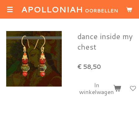
APOLLONIAH
Ga
OORBELLEN
direct
naar
de
dance inside my
hoofdinhoud
chest
€ 58,50
In
winkelwagen