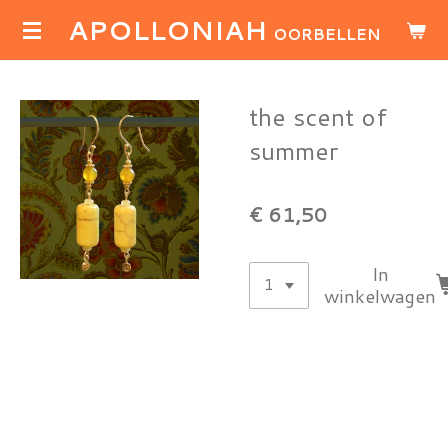
APOLLONIAH
Ga
OORBELLEN
direct
naar
de
the scent of
hoofdinhoud
summer
€ 61,50
In
winkelwagen