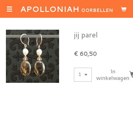
APOLLONIAH
Ga
OORBELLEN
direct
naar
de
jij parel
hoofdinhoud
€ 60,50
In
winkelwagen