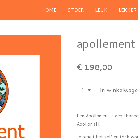
HOME
STOER
LEUK
LEKKER
apollement
€ 198,00
In winkelwag
Een Apolloment is een abonne
ApolloniaH.
Je regelt het zelf en tóch wo