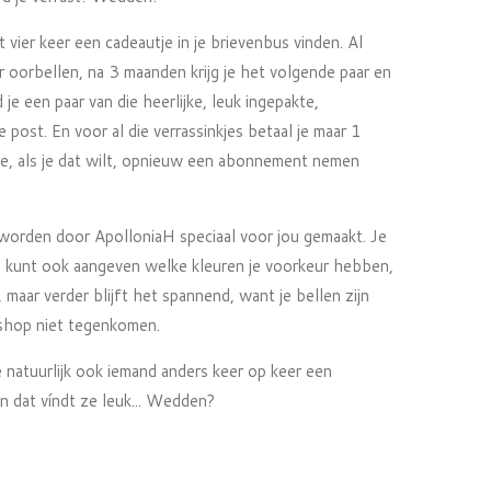
fst vier keer een cadeautje in je brievenbus vinden. Al
r oorbellen, na 3 maanden krijg je het volgende paar en
je een paar van die heerlijke, leuk ingepakte,
 post. En voor al die verrassinkjes betaal je maar 1
je, als je dat wilt, opnieuw een abonnement nemen
 worden door ApolloniaH speciaal voor jou gemaakt. Je
 je kunt ook aangeven welke kleuren je voorkeur hebben,
maar verder blijft het spannend, want je bellen zijn
ebshop niet tegenkomen.
natuurlijk ook iemand anders keer op keer een
n dat víndt ze leuk... Wedden?