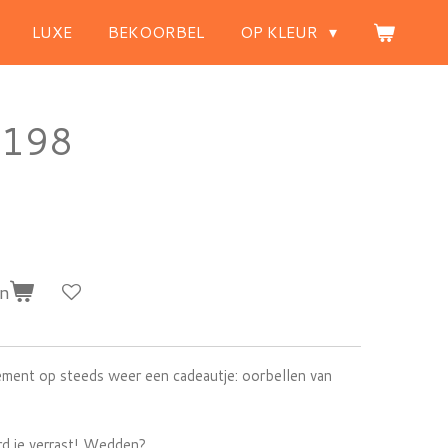
LUXE
BEKOORBEL
OP KLEUR
 198
en
ment op steeds weer een cadeautje: oorbellen van
rd je verrast! Wedden?