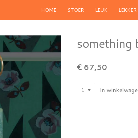
HOME
STOER
LEUK
LEKKER
something 
€ 67,50
In winkelwag