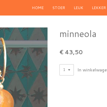
HOME
STOER
LEUK
LEKKER
minneola
€ 43,50
In winkelwag