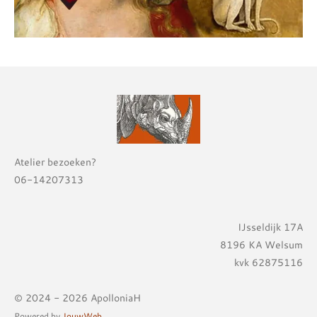
Atelier bezoeken?
06-14207313
IJsseldijk 17A
8196 KA Welsum
kvk 62875116
© 2024 - 2026 ApolloniaH
Powered by
JouwWeb