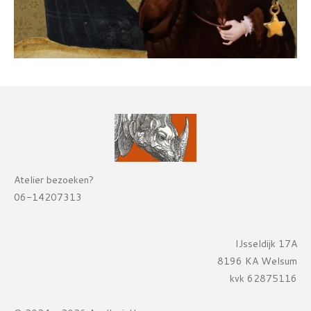
Atelier bezoeken?
06-14207313
IJsseldijk 17A
8196 KA Welsum
kvk 62875116