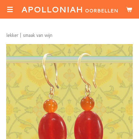
APOLLONIAH
Ga
OORBELLEN
direct
naar
de
lekker | smaak van wijn
hoofdinhoud